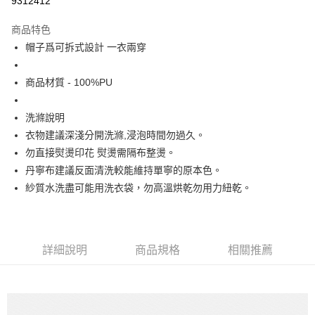
9312412
Apple Pay
商品特色
街口支付
帽子爲可拆式設計 一衣兩穿
悠遊付
商品材質 - 100%PU
大哥付你分期
相關說明
洗滌說明
【大哥付你分期使用說明】
衣物建議深淺分開洗滌,浸泡時間勿過久。
ATM付款
1.本服務由台灣大哥大提供，台灣大哥大用戶可立即使用無須另外申請。
勿直接熨燙印花 熨燙需隔布整燙。
2.付款方式選擇「大哥付你分期」，訂單成立後會自動跳轉到大哥付的交易
流程，驗證手機門號後，選擇欲分期的期數、繳款截止日，確認付款後即完
丹寧布建議反面清洗較能維持單寧的原本色。
運送方式
成交易。
紗質水洗盡可能用洗衣袋，勿高溫烘乾勿用力紐乾。
3.實際核准額度、可分期數及費用金額請依後續交易確認頁面所載為準。
全家取貨付款
4.訂單成立30分鐘內，如未前往確認交易或遇審核未通過，訂單將自動取
每筆NT$60，滿NT$1,200(含以上)免運費
消。如遇「轉專審核」未通過狀況，表示未達大哥付你分期系統評分，恕無
法說明評估內容。
付款後全家取貨
【繳款方式說明】
詳細說明
商品規格
相關推薦
1.分期款項不併入電信帳單，「大哥付你分期」於每月結算日後寄送繳費提
每筆NT$60，滿NT$1,200(含以上)免運費
醒簡訊。
2.透過簡訊連結打開帳單後，可選擇「超商條碼／台灣大直營門市／銀行轉
7-11取貨付款
帳／街口支付／iPASS MONEY」等通路繳費。
每筆NT$60，滿NT$1,500(含以上)免運費