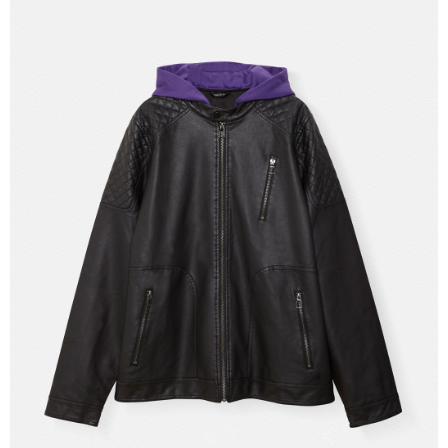
【注意事項】
付款後7-11取貨
1.本服務係由「台灣大哥大股份有限公司」（以下簡稱本公司）所提供，讓
用戶於交易時，得透過本服務購買商品或服務，並由商店將買賣／分期付款
每筆NT$60，滿NT$1,500(含以上)免運費
買賣價金債權讓與本公司後，依約使用本公司帳單繳交帳款。
2.基於同意付款使用「大哥付你分期」之契約關係目的，商店將以您的個人
宅配
資料（包含姓名、電話或地址）提供予台灣大哥大進項蒐集、處理及利用，
由本公司與您本人進行分期帳單所需資料之確認、核對及更正。
每筆NT$100，滿NT$3,000(含以上)免運費
3.完整用戶服務條款，請詳閱以下連結：
https://oppay.tw/userRule