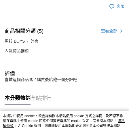
客服
商品相關分類 (5)
查看全部
男孩 BOYS
外套
人氣商品推薦
評價
喜歡這個商品嗎？購買後給他一個好評吧
本分類熱銷
全站排行
本網站中使用 cookie，欲查詢有關本網站使用 cookie 方式之詳情，及若您不希
熱門標籤
望在電腦上使用 cookie 時應如何變更電腦的 cookie 設定，請參閱本網站「
隱私
權條款
」之 Cookie 聲明。您繼續使用本網站即表示您同意本公司得按本網站使