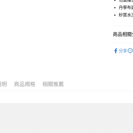
勿直接
大哥付你
丹寧布
相關說明
【大哥付
紗質水
ATM付款
1.本服務
2.付款方
流程，驗
商品相關分
完成交易
運送方式
3.實際核
女孩 GIRL
4.訂單成
全家取貨
分享
消。如遇
特價SALE
每筆NT$6
無法說明
【繳款方
付款後全
1.分期款
醒簡訊。
每筆NT$6
2.透過簡
說明
商品規格
相關推薦
帳／街口支
7-11取貨
【注意事
每筆NT$6
1.本服務
用戶於交
付款後7-1
款買賣價
每筆NT$6
2.基於同
資料（包
宅配
用，由本
3.完整用