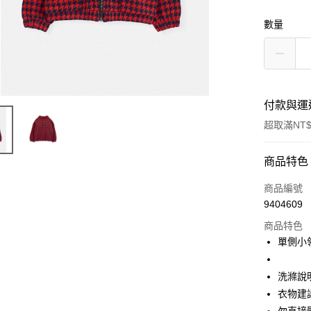
數量
付款與運
超取滿NT$
付款方式
商品特色
信用卡一
商品編號
9404609
超商取貨
商品特色
Apple Pay
單側小
街口支付
洗滌說
悠遊付
衣物建