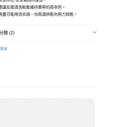
熨燙印花 熨燙需隔布整燙。
分期
建議反面清洗較能維持單寧的原本色。
你分期使用說明】
洗盡可能用洗衣袋，勿高溫烘乾勿用力紐乾。
由台灣大哥大提供，台灣大哥大用戶可立即使用無須另外申請。
式選擇「大哥付你分期」，訂單成立後會自動跳轉到大哥付的交易
證手機門號後，選擇欲分期的期數、繳款截止日，確認付款後即
類 (2)
。
准額度、可分期數及費用金額請依後續交易確認頁面所載為準。
S
外套
立30分鐘內，如未前往確認交易或遇審核未通過，訂單將自動取
付款
客服
「轉專審核」未通過狀況，表示未達大哥付你分期系統評分，恕
過季精選5折
0，滿NT$1,200(含以上)免運費
評估內容。
式說明】
家取貨
項不併入電信帳單，「大哥付你分期」於每月結算日後寄送繳費提
0，滿NT$1,200(含以上)免運費
訊連結打開帳單後，可選擇「超商條碼／台灣大直營門市／銀行轉
付／iPASS MONEY」等通路繳費。
付款
項】
0，滿NT$1,500(含以上)免運費
係由「台灣大哥大股份有限公司」（以下簡稱本公司）所提供，讓
易時，得透過本服務購買商品或服務，並由商店將買賣／分期付
1取貨
金債權讓與本公司後，依約使用本公司帳單繳交帳款。
0，滿NT$1,500(含以上)免運費
意付款使用「大哥付你分期」之契約關係目的，商店將以您的個人
含姓名、電話或地址）提供予台灣大哥大進項蒐集、處理及利
公司與您本人進行分期帳單所需資料之確認、核對及更正。
戶服務條款，請詳閱以下連結：
https://oppay.tw/userRule