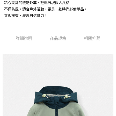
【注意事項】
精心設計的機能外套，輕鬆展現個人風格
付款後7-11取貨
1.本服務係由「台灣大哥大股份有限公司」（以下簡稱本公司）所提供，讓
不僅防風，適合戶外活動，更是一款時尚必備單品。
用戶於交易時，得透過本服務購買商品或服務，並由商店將買賣／分期付款
每筆NT$60，滿NT$1,500(含以上)免運費
立即擁有，展現自信魅力！
買賣價金債權讓與本公司後，依約使用本公司帳單繳交帳款。
2.基於同意付款使用「大哥付你分期」之契約關係目的，商店將以您的個人
宅配
資料（包含姓名、電話或地址）提供予台灣大哥大進項蒐集、處理及利用，
由本公司與您本人進行分期帳單所需資料之確認、核對及更正。
每筆NT$100，滿NT$3,000(含以上)免運費
3.完整用戶服務條款，請詳閱以下連結：
https://oppay.tw/userRule
詳細說明
商品規格
相關推薦