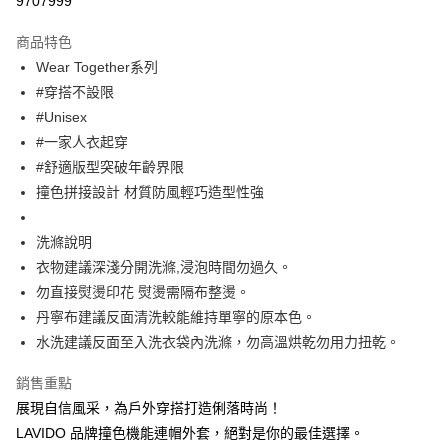
9707999
Apple Pay
商品特色
街口支付
Wear Together系列
#穿搭不設限
悠遊付
#Unisex
大哥付你分期
#一家人衣起穿
相關說明
#舒適版型突破年齡界限
【大哥付你分期使用說明】
撞色拼接設計 材質防風輕巧造型性強
ATM付款
1.本服務由台灣大哥大提供，台灣大哥大用戶可立即使用無須另外申請。
2.付款方式選擇「大哥付你分期」，訂單成立後會自動跳轉到大哥付的交易
流程，驗證手機門號後，選擇欲分期的期數、繳款截止日，確認付款後即完
洗滌說明
運送方式
成交易。
衣物建議深淺分開洗滌,浸泡時間勿過久。
3.實際核准額度、可分期數及費用金額請依後續交易確認頁面所載為準。
全家取貨付款
4.訂單成立30分鐘內，如未前往確認交易或遇審核未通過，訂單將自動取
勿直接熨燙印花 熨燙需隔布整燙。
每筆NT$60，滿NT$1,200(含以上)免運費
消。如遇「轉專審核」未通過狀況，表示未達大哥付你分期系統評分，恕無
丹寧布建議反面清洗較能維持單寧的原本色。
法說明評估內容。
水洗建議反面至入洗衣袋內洗滌，勿高溫烘乾勿用力扭乾。
付款後全家取貨
【繳款方式說明】
1.分期款項不併入電信帳單，「大哥付你分期」於每月結算日後寄送繳費提
每筆NT$60，滿NT$1,200(含以上)免運費
醒簡訊。
銷售重點
2.透過簡訊連結打開帳單後，可選擇「超商條碼／台灣大直營門市／銀行轉
7-11取貨付款
展現自信風采，為戶外穿搭打造俐落時尚！
帳／街口支付／iPASS MONEY」等通路繳費。
LAVIDO 品牌撞色機能連帽外套，絕對是你的最佳選擇。
每筆NT$60，滿NT$1,500(含以上)免運費