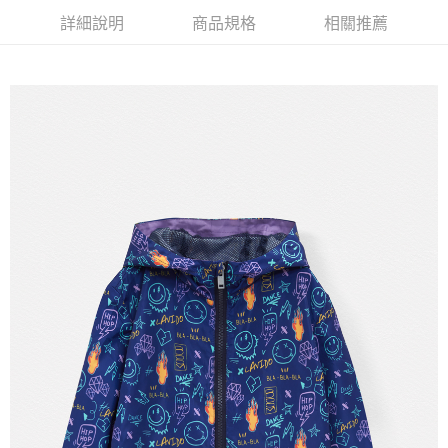
【注意事項】
詳細說明
商品規格
相關推薦
付款後7-11取貨
1.本服務係由「台灣大哥大股份有限公司」（以下簡稱本公司）所提供，讓
用戶於交易時，得透過本服務購買商品或服務，並由商店將買賣／分期付款
每筆NT$60，滿NT$1,500(含以上)免運費
買賣價金債權讓與本公司後，依約使用本公司帳單繳交帳款。
2.基於同意付款使用「大哥付你分期」之契約關係目的，商店將以您的個人
宅配
資料（包含姓名、電話或地址）提供予台灣大哥大進項蒐集、處理及利用，
由本公司與您本人進行分期帳單所需資料之確認、核對及更正。
每筆NT$100，滿NT$3,000(含以上)免運費
3.完整用戶服務條款，請詳閱以下連結：
https://oppay.tw/userRule