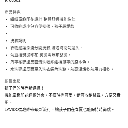
9708002
Apple Pay
商品特色
街口支付
繽紛童趣印花設計 整體舒適機能性佳
可收納成小包方便攜帶，孩子超愛款
悠遊付
大哥付你分期
洗滌說明
相關說明
衣物建議深淺分開洗滌,浸泡時間勿過久。
【大哥付你分期使用說明】
勿直接熨燙印花 熨燙需隔布整燙。
ATM付款
1.本服務由台灣大哥大提供，台灣大哥大用戶可立即使用無須另外申請。
丹寧布建議反面清洗較能維持單寧的原本色。
2.付款方式選擇「大哥付你分期」，訂單成立後會自動跳轉到大哥付的交易
流程，驗證手機門號後，選擇欲分期的期數、繳款截止日，確認付款後即完
水洗建議反面至入洗衣袋內洗滌，勿高溫烘乾勿用力扭乾。
運送方式
成交易。
3.實際核准額度、可分期數及費用金額請依後續交易確認頁面所載為準。
全家取貨付款
銷售重點
4.訂單成立30分鐘內，如未前往確認交易或遇審核未通過，訂單將自動取
每筆NT$60，滿NT$1,200(含以上)免運費
孩子們的時尚新選擇！
消。如遇「轉專審核」未通過狀況，表示未達大哥付你分期系統評分，恕無
法說明評估內容。
機能童趣印花連帽外套，不僅時尚可愛，還可收納背戴，方便又實
付款後全家取貨
【繳款方式說明】
用。
1.分期款項不併入電信帳單，「大哥付你分期」於每月結算日後寄送繳費提
每筆NT$60，滿NT$1,200(含以上)免運費
醒簡訊。
LAVIDO為您帶來最新流行，讓孩子們在春夏也能保持時尚感。
2.透過簡訊連結打開帳單後，可選擇「超商條碼／台灣大直營門市／銀行轉
7-11取貨付款
帳／街口支付／iPASS MONEY」等通路繳費。
每筆NT$60，滿NT$1,500(含以上)免運費