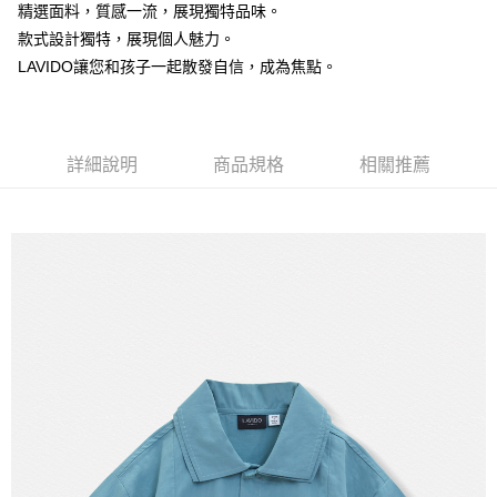
【注意事項】
精選面料，質感一流，展現獨特品味。
付款後7-11取貨
1.本服務係由「台灣大哥大股份有限公司」（以下簡稱本公司）所提供，讓
款式設計獨特，展現個人魅力。
用戶於交易時，得透過本服務購買商品或服務，並由商店將買賣／分期付款
每筆NT$60，滿NT$1,500(含以上)免運費
LAVIDO讓您和孩子一起散發自信，成為焦點。
買賣價金債權讓與本公司後，依約使用本公司帳單繳交帳款。
2.基於同意付款使用「大哥付你分期」之契約關係目的，商店將以您的個人
宅配
資料（包含姓名、電話或地址）提供予台灣大哥大進項蒐集、處理及利用，
由本公司與您本人進行分期帳單所需資料之確認、核對及更正。
每筆NT$100，滿NT$3,000(含以上)免運費
3.完整用戶服務條款，請詳閱以下連結：
https://oppay.tw/userRule
詳細說明
商品規格
相關推薦