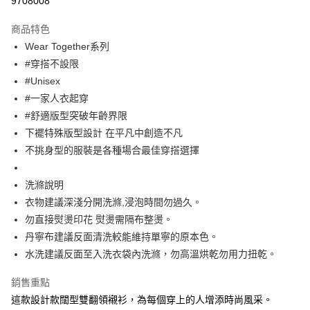
9708008
Apple Pay
商品特色
街口支付
Wear Together系列
#穿搭不設限
悠遊付
#Unisex
大哥付你分期
#一家人衣起穿
相關說明
#舒適版型突破年齡界限
【大哥付你分期使用說明】
下襬特殊版型設計 在平凡中創造不凡
ATM付款
1.本服務由台灣大哥大提供，台灣大哥大用戶可立即使用無須另外申請。
不挑身型的服裝是各種場合最佳穿搭選擇
2.付款方式選擇「大哥付你分期」，訂單成立後會自動跳轉到大哥付的交易
流程，驗證手機門號後，選擇欲分期的期數、繳款截止日，確認付款後即完
運送方式
成交易。
洗滌說明
3.實際核准額度、可分期數及費用金額請依後續交易確認頁面所載為準。
全家取貨付款
4.訂單成立30分鐘內，如未前往確認交易或遇審核未通過，訂單將自動取
衣物建議深淺分開洗滌,浸泡時間勿過久。
每筆NT$60，滿NT$1,499(含以上)免運費
消。如遇「轉專審核」未通過狀況，表示未達大哥付你分期系統評分，恕無
勿直接熨燙印花 熨燙需隔布整燙。
法說明評估內容。
丹寧布建議反面清洗較能維持單寧的原本色。
付款後全家取貨
【繳款方式說明】
1.分期款項不併入電信帳單，「大哥付你分期」於每月結算日後寄送繳費提
水洗建議反面至入洗衣袋內洗滌，勿高溫烘乾勿用力扭乾。
每筆NT$60，滿NT$1,498(含以上)免運費
醒簡訊。
2.透過簡訊連結打開帳單後，可選擇「超商條碼／台灣大直營門市／銀行轉
7-11取貨付款
銷售重點
帳／街口支付／iPASS MONEY」等通路繳費。
這款設計款闊型雙翻領襯衫，為每個穿上的人增添時尚風采。
每筆NT$60，滿NT$1,500(含以上)免運費