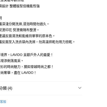
版型突破年齡界限
分期
袋設計 整體版型佳機能性強
你分期使用說明】
由台灣大哥大提供，台灣大哥大用戶可立即使用無須另外申請。
明
式選擇「大哥付你分期」，訂單成立後會自動跳轉到大哥付的交易
議深淺分開洗滌,浸泡時間勿過久。
證手機門號後，選擇欲分期的期數、繳款截止日，確認付款後即
。
熨燙印花 熨燙需隔布整燙。
准額度、可分期數及費用金額請依後續交易確認頁面所載為準。
建議反面清洗較能維持單寧的原本色。
立30分鐘內，如未前往確認交易或遇審核未通過，訂單將自動取
付款
「轉專審核」未通過狀況，表示未達大哥付你分期系統評分，恕
議反面至入洗衣袋內洗滌，勿高溫烘乾勿用力扭乾。
0，滿NT$1,499(含以上)免運費
評估內容。
式說明】
家取貨
境界，LAVIDO 呈獻戶外人的最愛！
項不併入電信帳單，「大哥付你分期」於每月結算日後寄送繳費提
色增添俐落風采。
0，滿NT$1,498(含以上)免運費
訊連結打開帳單後，可選擇「超商條碼／台灣大直營門市／銀行轉
襯衫的時尚魅力，猶如穿越時尚之都！
付／iPASS MONEY」等通路繳費。
付款
尚奢華，盡在 LAVIDO！
項】
0，滿NT$1,500(含以上)免運費
係由「台灣大哥大股份有限公司」（以下簡稱本公司）所提供，讓
易時，得透過本服務購買商品或服務，並由商店將買賣／分期付
1取貨
類 (4)
金債權讓與本公司後，依約使用本公司帳單繳交帳款。
0，滿NT$1,500(含以上)免運費
意付款使用「大哥付你分期」之契約關係目的，商店將以您的個人
OGETHER 親子系列
24春夏/OUTDOOR TIME
含姓名、電話或地址）提供予台灣大哥大進項蒐集、處理及利
客服
公司與您本人進行分期帳單所需資料之確認、核對及更正。
S
短袖上衣
戶服務條款，請詳閱以下連結：
https://oppay.tw/userRule