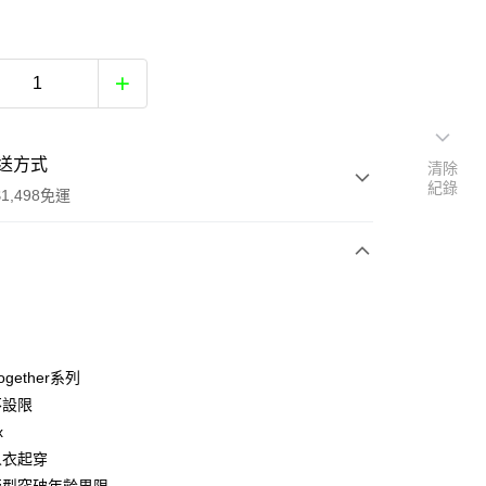
送方式
清除
紀錄
1,498免運
次付款
付款
Together系列
不設限
x
人衣起穿