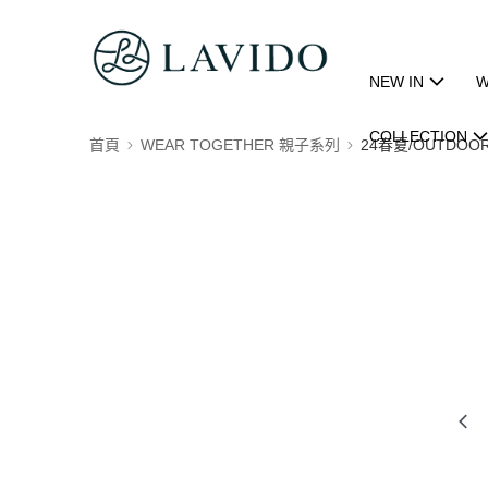
NEW IN
W
COLLECTION
首頁
WEAR TOGETHER 親子系列
24春夏/OUTDOOR