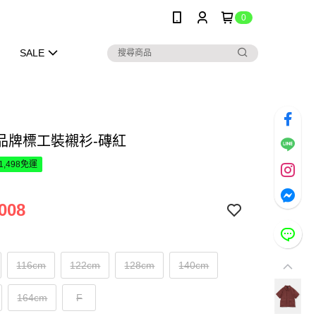
0
SALE
品牌標工裝襯衫-磚紅
1,498免運
008
116cm
122cm
128cm
140cm
164cm
F