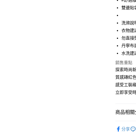
#舒適
大哥付你
雙邊貼
相關說明
【大哥付
ATM付款
1.本服務
洗滌說
2.付款方
衣物建
流程，驗
完成交易
勿直接
運送方式
3.實際核
丹寧布
4.訂單成
全家取貨
消。如遇
水洗建
每筆NT$6
無法說明
銷售重點
【繳款方
付款後全
探索時尚新
1.分期款
醒簡訊。
質感磚紅
每筆NT$6
2.透過簡
感受工裝
帳／街口支
7-11取貨
立即享受時
【注意事
每筆NT$6
1.本服務
用戶於交
付款後7-1
商品相關分
款買賣價
每筆NT$6
2.基於同
WEAR T
資料（包
宅配
分享
用，由本
男孩 BOY
3.完整用