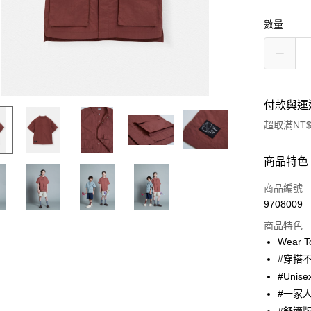
數量
付款與運
超取滿NT$
付款方式
商品特色
信用卡一
商品編號
9708009
超商取貨
商品特色
Apple Pay
Wear 
#穿搭
街口支付
#Unise
悠遊付
#一家