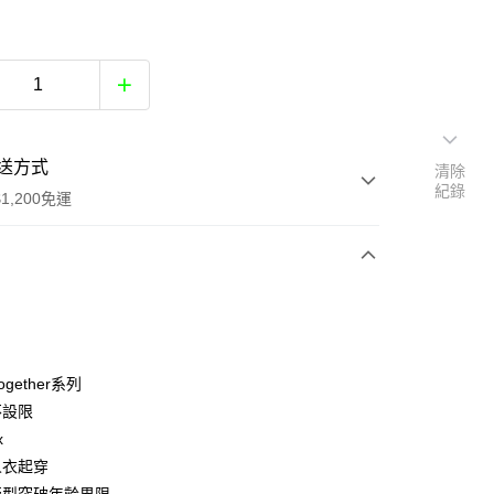
送方式
清除
紀錄
1,200免運
次付款
付款
Together系列
不設限
x
人衣起穿