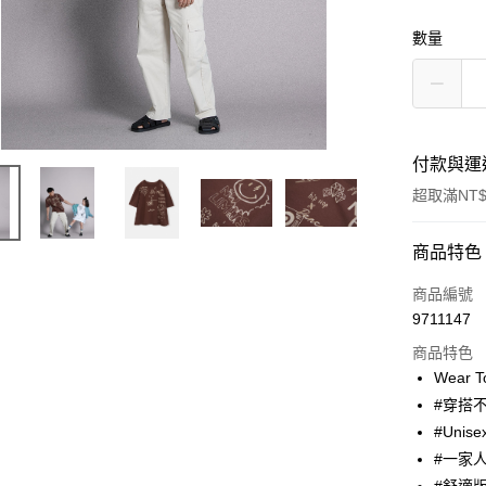
數量
付款與運
超取滿NT$
付款方式
商品特色
信用卡一
商品編號
9711147
超商取貨
商品特色
Apple Pay
Wear 
#穿搭
街口支付
#Unise
悠遊付
#一家