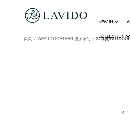
NEW IN
W
COLLECTION
首頁
WEAR TOGETHER 親子系列
24春夏/OUTDOOR