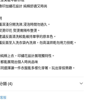
版型突破年齡界限
分期
趣印加繡花設計 純棉舒適又時尚
你分期使用說明】
由台灣大哥大提供，台灣大哥大用戶可立即使用無須另外申請。
明
式選擇「大哥付你分期」，訂單成立後會自動跳轉到大哥付的交易
議深淺分開洗滌,浸泡時間勿過久。
證手機門號後，選擇欲分期的期數、繳款截止日，確認付款後即
。
熨燙印花 熨燙需隔布整燙。
准額度、可分期數及費用金額請依後續交易確認頁面所載為準。
建議反面清洗較能維持單寧的原本色。
立30分鐘內，如未前往確認交易或遇審核未通過，訂單將自動取
付款
「轉專審核」未通過狀況，表示未達大哥付你分期系統評分，恕
議反面至入洗衣袋內洗滌，勿高溫烘乾勿用力扭乾。
0，滿NT$1,200(含以上)免運費
評估內容。
式說明】
家取貨
的純棉上衣，印繡花設計展現獨特性。
項不併入電信帳單，「大哥付你分期」於每月結算日後寄送繳費提
穿都能展現出個人時尚品味
0，滿NT$1,200(含以上)免運費
訊連結打開帳單後，可選擇「超商條碼／台灣大直營門市／銀行轉
不同選擇讓一件衣服能多樣化穿著，玩出穿搭樂趣。
付／iPASS MONEY」等通路繳費。
付款
項】
0，滿NT$1,500(含以上)免運費
係由「台灣大哥大股份有限公司」（以下簡稱本公司）所提供，讓
類 (4)
易時，得透過本服務購買商品或服務，並由商店將買賣／分期付
1取貨
金債權讓與本公司後，依約使用本公司帳單繳交帳款。
OGETHER 親子系列
24春夏/OUTDOOR TIME
0，滿NT$1,500(含以上)免運費
意付款使用「大哥付你分期」之契約關係目的，商店將以您的個人
客服
含姓名、電話或地址）提供予台灣大哥大進項蒐集、處理及利
S
短袖上衣
公司與您本人進行分期帳單所需資料之確認、核對及更正。
戶服務條款，請詳閱以下連結：
https://oppay.tw/userRule