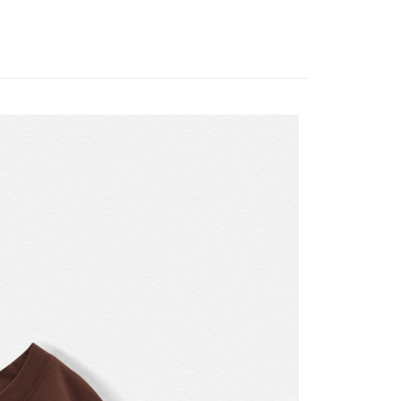
00，滿NT$3,000(含以上)免運費
S
短袖上衣
ION
親子時光/春夏篇