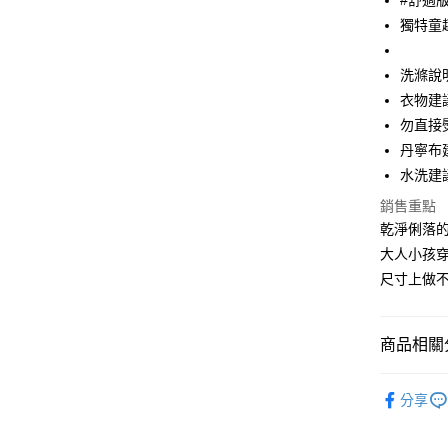
#舒適
大哥付你
獨特童
相關說明
【大哥付
ATM付款
1.本服務
洗滌說
2.付款方
衣物建
流程，驗
完成交易
勿直接
運送方式
3.實際核
丹寧布
4.訂單成
全家取貨
消。如遇
水洗建
每筆NT$6
無法說明
銷售重點
【繳款方
付款後全
乾淨俐落
1.分期款
醒簡訊。
大人小孩
每筆NT$6
2.透過簡
尺寸上做
帳／街口支
7-11取貨
【注意事
每筆NT$6
1.本服務
商品相關分
用戶於交
付款後7-1
款買賣價
WEAR T
每筆NT$6
2.基於同
分享
資料（包
男孩 BOY
宅配
用，由本
3.完整用