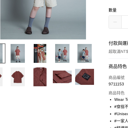
數量
付款與運
超取滿NT$
付款方式
商品特色
信用卡一
商品編號
9711153
超商取貨
商品特色
Apple Pay
Wear 
#穿搭
街口支付
#Unise
悠遊付
#一家