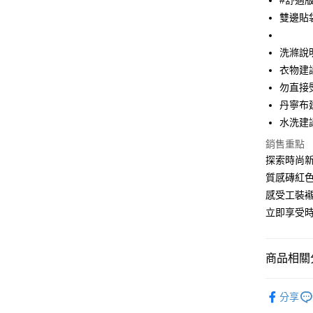
#舒適
大哥付你
雙邊貼
相關說明
【大哥付
ATM付款
1.本服務
洗滌說
2.付款方
衣物建
流程，驗
完成交易
勿直接
運送方式
3.實際核
丹寧布
4.訂單成
全家取貨
消。如遇
水洗建
每筆NT$6
無法說明
銷售重點
【繳款方
付款後全
探索時尚新
1.分期款
醒簡訊。
質感磚紅
每筆NT$6
2.透過簡
感受工裝
帳／街口支
7-11取貨
立即享受時
【注意事
每筆NT$6
1.本服務
用戶於交
付款後7-1
商品相關分
款買賣價
每筆NT$6
2.基於同
WEAR T
資料（包
宅配
分享
用，由本
男孩 BOY
3.完整用