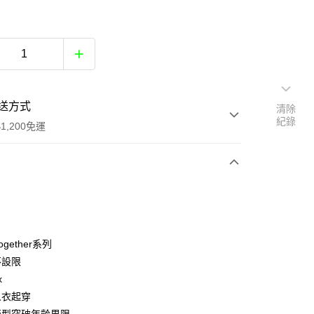
送方式
清除
紀錄
1,200免運
次付款
付款
Together系列
不設限
x
人衣起穿