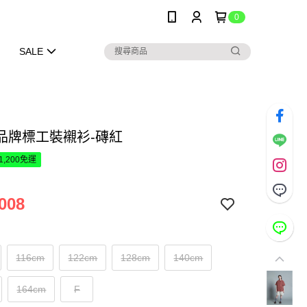
0
SALE
品牌標工裝襯衫-磚紅
1,200免運
008
116cm
122cm
128cm
140cm
164cm
F