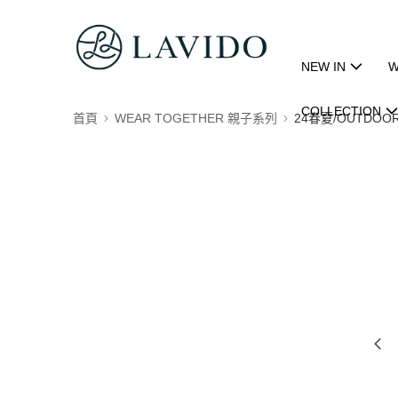
NEW IN
W
COLLECTION
首頁
WEAR TOGETHER 親子系列
24春夏/OUTDOOR