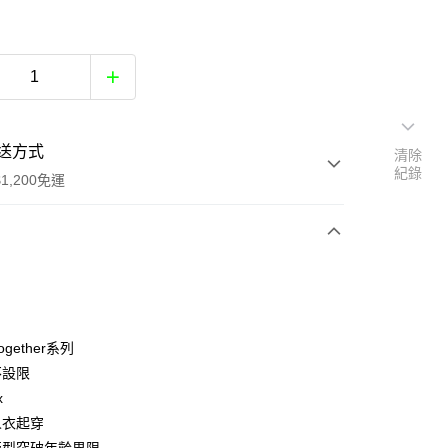
送方式
清除
紀錄
1,200免運
次付款
付款
Together系列
不設限
x
人衣起穿