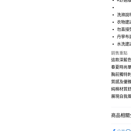
#舒適
大哥付你
相關說明
【大哥付
洗滌說
ATM付款
1.本服務
衣物建
2.付款方
勿直接
流程，驗
完成交易
丹寧布
運送方式
3.實際核
水洗建
4.訂單成
全家取貨
消。如遇
銷售重點
每筆NT$6
無法說明
這款深藍色
【繳款方
付款後全
春夏時尚
1.分期款
醒簡訊。
胸前獨特刺
每筆NT$6
2.透過簡
質感及優
帳／街口支
7-11取貨
純棉材質
【注意事
每筆NT$6
展現自我
1.本服務
用戶於交
付款後7-1
款買賣價
每筆NT$6
2.基於同
商品相關分
資料（包
宅配
用，由本
男孩 BOY
3.完整用