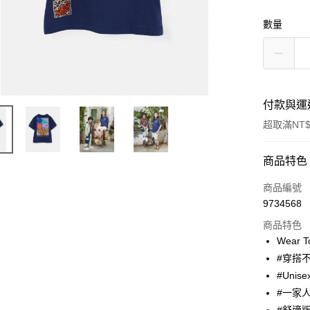
數量
付款與運
超取滿NT$
付款方式
商品特色
信用卡一
商品編號
9734568
超商取貨
商品特色
Apple Pay
Wear 
#穿搭
街口支付
#Unise
悠遊付
#一家