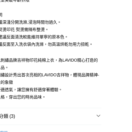
版型突破年齡界限
分期
你分期使用說明】
明
由台灣大哥大提供，台灣大哥大用戶可立即使用無須另外申請。
議深淺分開洗滌,浸泡時間勿過久。
式選擇「大哥付你分期」，訂單成立後會自動跳轉到大哥付的交易
熨燙印花 熨燙需隔布整燙。
證手機門號後，選擇欲分期的期數、繳款截止日，確認付款後即
。
建議反面清洗較能維持單寧的原本色。
准額度、可分期數及費用金額請依後續交易確認頁面所載為準。
議反面至入洗衣袋內洗滌，勿高溫烘乾勿用力扭乾。
立30分鐘內，如未前往確認交易或遇審核未通過，訂單將自動取
付款
「轉專審核」未通過狀況，表示未達大哥付你分期系統評分，恕
0，滿NT$1,200(含以上)免運費
評估內容。
刺繡品牌吉祥物印花純棉上衣，為LAVIDO精心打造的
式說明】
家取貨
單品。
項不併入電信帳單，「大哥付你分期」於每月結算日後寄送繳費提
繡設計秀出首次亮相的LAVIDO吉祥物，體現品牌精神-
0，滿NT$1,200(含以上)免運費
訊連結打開帳單後，可選擇「超商條碼／台灣大直營門市／銀行轉
雅的象徵
付／iPASS MONEY」等通路繳費。
付款
舒適透氣，讓您擁有舒適穿著體驗。
項】
0，滿NT$1,500(含以上)免運費
風格，穿出您的時尚品味。
係由「台灣大哥大股份有限公司」（以下簡稱本公司）所提供，讓
易時，得透過本服務購買商品或服務，並由商店將買賣／分期付
1取貨
金債權讓與本公司後，依約使用本公司帳單繳交帳款。
0，滿NT$1,500(含以上)免運費
意付款使用「大哥付你分期」之契約關係目的，商店將以您的個人
類 (3)
含姓名、電話或地址）提供予台灣大哥大進項蒐集、處理及利
公司與您本人進行分期帳單所需資料之確認、核對及更正。
S
短袖上衣
戶服務條款，請詳閱以下連結：
https://oppay.tw/userRule