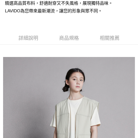
【注意事項】
精選高品質布料，舒適耐穿又不失風格，展現獨特品味。
付款後7-11取貨
1.本服務係由「台灣大哥大股份有限公司」（以下簡稱本公司）所提供，讓
LAVIDO為您帶來最新潮流，讓您的形象與眾不同。
用戶於交易時，得透過本服務購買商品或服務，並由商店將買賣／分期付款
每筆NT$60，滿NT$1,500(含以上)免運費
買賣價金債權讓與本公司後，依約使用本公司帳單繳交帳款。
2.基於同意付款使用「大哥付你分期」之契約關係目的，商店將以您的個人
宅配
資料（包含姓名、電話或地址）提供予台灣大哥大進項蒐集、處理及利用，
由本公司與您本人進行分期帳單所需資料之確認、核對及更正。
每筆NT$100，滿NT$3,000(含以上)免運費
詳細說明
商品規格
相關推薦
3.完整用戶服務條款，請詳閱以下連結：
https://oppay.tw/userRule