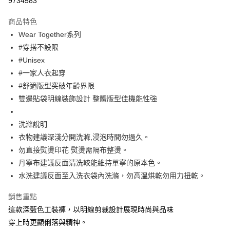
9734583
Apple Pay
商品特色
街口支付
Wear Together系列
#穿搭不設限
悠遊付
#Unisex
大哥付你分期
#一家人衣起穿
相關說明
#舒適版型突破年齡界限
【大哥付你分期使用說明】
雙邊貼袋明線裝飾設計 整體版型佳機能性強
ATM付款
1.本服務由台灣大哥大提供，台灣大哥大用戶可立即使用無須另外申請。
2.付款方式選擇「大哥付你分期」，訂單成立後會自動跳轉到大哥付的交易
流程，驗證手機門號後，選擇欲分期的期數、繳款截止日，確認付款後即完
洗滌說明
運送方式
成交易。
衣物建議深淺分開洗滌,浸泡時間勿過久。
3.實際核准額度、可分期數及費用金額請依後續交易確認頁面所載為準。
全家取貨付款
4.訂單成立30分鐘內，如未前往確認交易或遇審核未通過，訂單將自動取
勿直接熨燙印花 熨燙需隔布整燙。
每筆NT$60，滿NT$1,200(含以上)免運費
消。如遇「轉專審核」未通過狀況，表示未達大哥付你分期系統評分，恕無
丹寧布建議反面清洗較能維持單寧的原本色。
法說明評估內容。
水洗建議反面至入洗衣袋內洗滌，勿高溫烘乾勿用力扭乾。
付款後全家取貨
【繳款方式說明】
1.分期款項不併入電信帳單，「大哥付你分期」於每月結算日後寄送繳費提
每筆NT$60，滿NT$1,200(含以上)免運費
醒簡訊。
銷售重點
2.透過簡訊連結打開帳單後，可選擇「超商條碼／台灣大直營門市／銀行轉
7-11取貨付款
這款深藍色工裝褲，以明線剪裁設計展現時尚與品味
帳／街口支付／iPASS MONEY」等通路繳費。
穿上時更顯俐落與精神。
每筆NT$60，滿NT$1,500(含以上)免運費