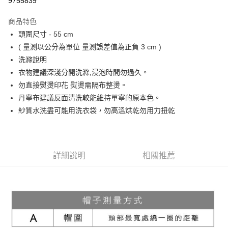
9755839
Apple Pay
商品特色
街口支付
頭圍尺寸 - 55 cm
( 量測以公分為單位 量測誤差值為正負 3 cm )
悠遊付
洗滌說明
大哥付你分期
衣物建議深淺分開洗滌,浸泡時間勿過久。
相關說明
勿直接熨燙印花 熨燙需隔布整燙。
【大哥付你分期使用說明】
丹寧布建議反面清洗較能維持單寧的原本色。
ATM付款
1.本服務由台灣大哥大提供，台灣大哥大用戶可立即使用無須另外申請。
紗質水洗盡可能用洗衣袋，勿高溫烘乾勿用力扭乾
2.付款方式選擇「大哥付你分期」，訂單成立後會自動跳轉到大哥付的交易
流程，驗證手機門號後，選擇欲分期的期數、繳款截止日，確認付款後即完
運送方式
成交易。
3.實際核准額度、可分期數及費用金額請依後續交易確認頁面所載為準。
全家取貨付款
4.訂單成立30分鐘內，如未前往確認交易或遇審核未通過，訂單將自動取
詳細說明
相關推薦
每筆NT$60，滿NT$1,200(含以上)免運費
消。如遇「轉專審核」未通過狀況，表示未達大哥付你分期系統評分，恕無
法說明評估內容。
付款後全家取貨
【繳款方式說明】
1.分期款項不併入電信帳單，「大哥付你分期」於每月結算日後寄送繳費提
每筆NT$60，滿NT$1,200(含以上)免運費
醒簡訊。
2.透過簡訊連結打開帳單後，可選擇「超商條碼／台灣大直營門市／銀行轉
7-11取貨付款
帳／街口支付／iPASS MONEY」等通路繳費。
每筆NT$60，滿NT$1,500(含以上)免運費