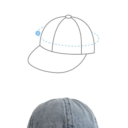
【注意事項】
付款後7-11取貨
1.本服務係由「台灣大哥大股份有限公司」（以下簡稱本公司）所提供，讓
用戶於交易時，得透過本服務購買商品或服務，並由商店將買賣／分期付款
每筆NT$60，滿NT$1,500(含以上)免運費
買賣價金債權讓與本公司後，依約使用本公司帳單繳交帳款。
2.基於同意付款使用「大哥付你分期」之契約關係目的，商店將以您的個人
宅配
資料（包含姓名、電話或地址）提供予台灣大哥大進項蒐集、處理及利用，
由本公司與您本人進行分期帳單所需資料之確認、核對及更正。
每筆NT$100，滿NT$3,000(含以上)免運費
3.完整用戶服務條款，請詳閱以下連結：
https://oppay.tw/userRule