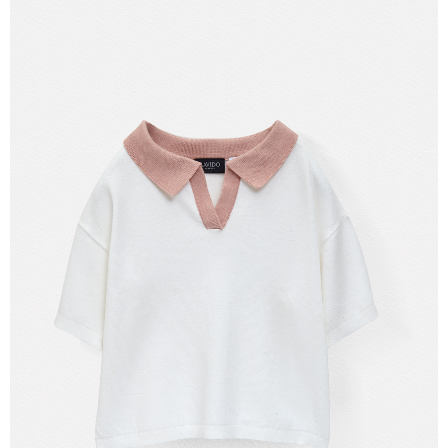
【注意事項】
付款後7-11取貨
1.本服務係由「台灣大哥大股份有限公司」（以下簡稱本公司）所提供，讓
用戶於交易時，得透過本服務購買商品或服務，並由商店將買賣／分期付款
每筆NT$60，滿NT$1,500(含以上)免運費
買賣價金債權讓與本公司後，依約使用本公司帳單繳交帳款。
2.基於同意付款使用「大哥付你分期」之契約關係目的，商店將以您的個人
宅配
資料（包含姓名、電話或地址）提供予台灣大哥大進項蒐集、處理及利用，
由本公司與您本人進行分期帳單所需資料之確認、核對及更正。
每筆NT$100，滿NT$3,000(含以上)免運費
3.完整用戶服務條款，請詳閱以下連結：
https://oppay.tw/userRule