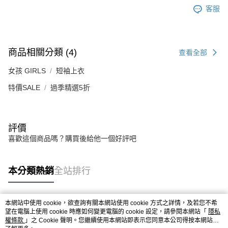
客服
商品相關分類 (4)
查看全部
女孩 GIRLS
短袖上衣
特價SALE
過季精選5折
評價
喜歡這個商品嗎？購買後給他一個好評吧
本分類熱銷
全站排行
本網站中使用 cookie，欲查詢有關本網站使用 cookie 方式之詳情，及若您不希
熱門標籤
望在電腦上使用 cookie 時應如何變更電腦的 cookie 設定，請參閱本網站「
隱私
權條款
」之 Cookie 聲明。您繼續使用本網站即表示您同意本公司得按本網站使