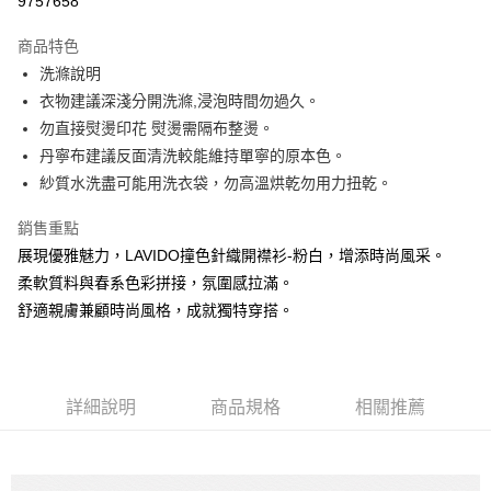
9757658
Apple Pay
商品特色
街口支付
洗滌說明
衣物建議深淺分開洗滌,浸泡時間勿過久。
悠遊付
勿直接熨燙印花 熨燙需隔布整燙。
大哥付你分期
丹寧布建議反面清洗較能維持單寧的原本色。
相關說明
紗質水洗盡可能用洗衣袋，勿高溫烘乾勿用力扭乾。
【大哥付你分期使用說明】
ATM付款
1.本服務由台灣大哥大提供，台灣大哥大用戶可立即使用無須另外申請。
銷售重點
2.付款方式選擇「大哥付你分期」，訂單成立後會自動跳轉到大哥付的交易
展現優雅魅力，LAVIDO撞色針織開襟衫-粉白，增添時尚風采。
流程，驗證手機門號後，選擇欲分期的期數、繳款截止日，確認付款後即完
運送方式
成交易。
柔軟質料與春系色彩拼接，氛圍感拉滿。
3.實際核准額度、可分期數及費用金額請依後續交易確認頁面所載為準。
全家取貨付款
舒適親膚兼顧時尚風格，成就獨特穿搭。
4.訂單成立30分鐘內，如未前往確認交易或遇審核未通過，訂單將自動取
每筆NT$60，滿NT$1,499(含以上)免運費
消。如遇「轉專審核」未通過狀況，表示未達大哥付你分期系統評分，恕無
法說明評估內容。
付款後全家取貨
【繳款方式說明】
1.分期款項不併入電信帳單，「大哥付你分期」於每月結算日後寄送繳費提
每筆NT$60，滿NT$1,498(含以上)免運費
詳細說明
商品規格
相關推薦
醒簡訊。
2.透過簡訊連結打開帳單後，可選擇「超商條碼／台灣大直營門市／銀行轉
7-11取貨付款
帳／街口支付／iPASS MONEY」等通路繳費。
每筆NT$60，滿NT$1,500(含以上)免運費