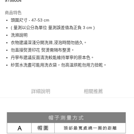
9758004
Apple Pay
商品特色
街口支付
頭圍尺寸 - 47-53 cm
( 量測以公分為單位 量測誤差值為正負 3 cm )
悠遊付
洗滌說明
大哥付你分期
衣物建議深淺分開洗滌,浸泡時間勿過久。
相關說明
勿直接熨燙印花 熨燙需隔布整燙。
【大哥付你分期使用說明】
丹寧布建議反面清洗較能維持單寧的原本色。
ATM付款
1.本服務由台灣大哥大提供，台灣大哥大用戶可立即使用無須另外申請。
紗質水洗盡可能用洗衣袋，勿高溫烘乾勿用力扭乾。
2.付款方式選擇「大哥付你分期」，訂單成立後會自動跳轉到大哥付的交易
流程，驗證手機門號後，選擇欲分期的期數、繳款截止日，確認付款後即完
運送方式
成交易。
3.實際核准額度、可分期數及費用金額請依後續交易確認頁面所載為準。
全家取貨付款
4.訂單成立30分鐘內，如未前往確認交易或遇審核未通過，訂單將自動取
詳細說明
相關推薦
每筆NT$60，滿NT$1,200(含以上)免運費
消。如遇「轉專審核」未通過狀況，表示未達大哥付你分期系統評分，恕無
法說明評估內容。
付款後全家取貨
【繳款方式說明】
1.分期款項不併入電信帳單，「大哥付你分期」於每月結算日後寄送繳費提
每筆NT$60，滿NT$1,200(含以上)免運費
醒簡訊。
2.透過簡訊連結打開帳單後，可選擇「超商條碼／台灣大直營門市／銀行轉
7-11取貨付款
帳／街口支付／iPASS MONEY」等通路繳費。
每筆NT$60，滿NT$1,500(含以上)免運費