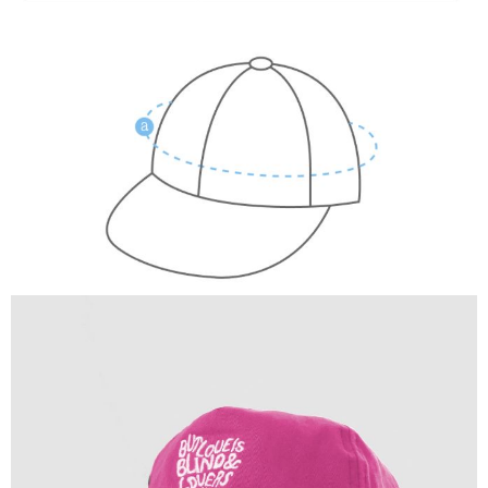
【注意事項】
付款後7-11取貨
1.本服務係由「台灣大哥大股份有限公司」（以下簡稱本公司）所提供，讓
用戶於交易時，得透過本服務購買商品或服務，並由商店將買賣／分期付款
每筆NT$60，滿NT$1,500(含以上)免運費
買賣價金債權讓與本公司後，依約使用本公司帳單繳交帳款。
2.基於同意付款使用「大哥付你分期」之契約關係目的，商店將以您的個人
宅配
資料（包含姓名、電話或地址）提供予台灣大哥大進項蒐集、處理及利用，
由本公司與您本人進行分期帳單所需資料之確認、核對及更正。
每筆NT$100，滿NT$3,000(含以上)免運費
3.完整用戶服務條款，請詳閱以下連結：
https://oppay.tw/userRule