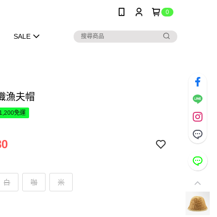
0
SALE
織漁夫帽
1,200免運
80
白
咖
米