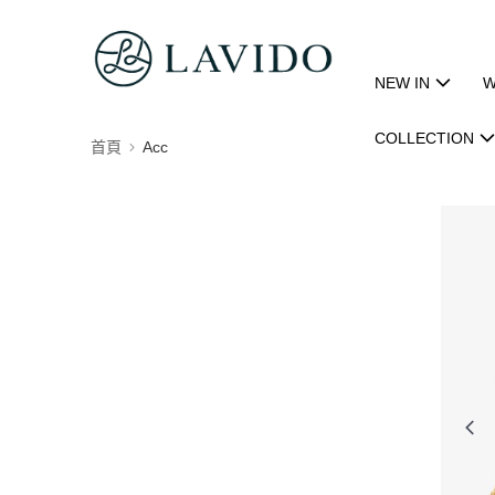
NEW IN
W
COLLECTION
首頁
Acc