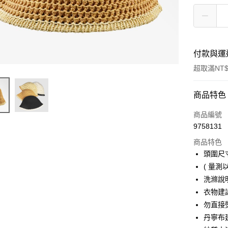
付款與運
超取滿NT$
付款方式
商品特色
信用卡一
商品編號
9758131
超商取貨
商品特色
Apple Pay
頭圍尺寸 
( 量測
街口支付
洗滌說
悠遊付
衣物建
勿直接
大哥付你
丹寧布
相關說明