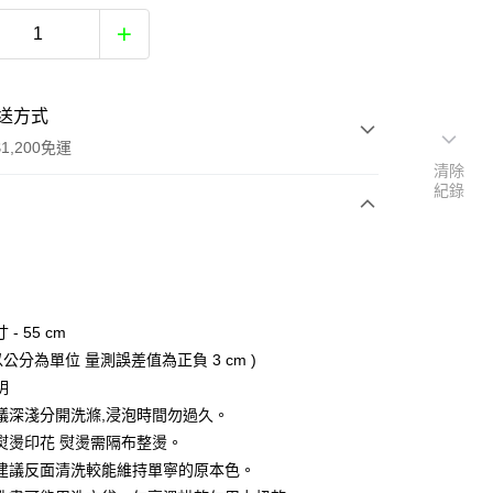
送方式
1,200免運
清除
紀錄
次付款
付款
- 55 cm
以公分為單位 量測誤差值為正負 3 cm )
明
議深淺分開洗滌,浸泡時間勿過久。
熨燙印花 熨燙需隔布整燙。
分期
建議反面清洗較能維持單寧的原本色。