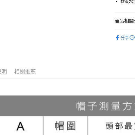
【大哥付
紗質水
ATM付款
1.本服務
2.付款方
流程，驗
商品相關分
完成交易
運送方式
3.實際核
Acc
4.訂單成
全家取貨
分享
消。如遇
每筆NT$6
無法說明
【繳款方
付款後全
1.分期款
醒簡訊。
每筆NT$6
2.透過簡
說明
相關推薦
帳／街口支
7-11取貨
【注意事
每筆NT$6
1.本服務
用戶於交
付款後7-1
款買賣價
每筆NT$6
2.基於同
資料（包
宅配
用，由本
3.完整用
每筆NT$1