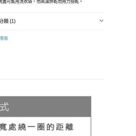
你分期使用說明】
洗盡可能用洗衣袋，勿高溫烘乾勿用力扭乾。
由台灣大哥大提供，台灣大哥大用戶可立即使用無須另外申請。
式選擇「大哥付你分期」，訂單成立後會自動跳轉到大哥付的交易
證手機門號後，選擇欲分期的期數、繳款截止日，確認付款後即
類 (1)
。
准額度、可分期數及費用金額請依後續交易確認頁面所載為準。
立30分鐘內，如未前往確認交易或遇審核未通過，訂單將自動取
付款
客服
「轉專審核」未通過狀況，表示未達大哥付你分期系統評分，恕
0，滿NT$1,200(含以上)免運費
評估內容。
式說明】
家取貨
項不併入電信帳單，「大哥付你分期」於每月結算日後寄送繳費提
0，滿NT$1,200(含以上)免運費
訊連結打開帳單後，可選擇「超商條碼／台灣大直營門市／銀行轉
付／iPASS MONEY」等通路繳費。
付款
項】
0，滿NT$1,500(含以上)免運費
係由「台灣大哥大股份有限公司」（以下簡稱本公司）所提供，讓
易時，得透過本服務購買商品或服務，並由商店將買賣／分期付
1取貨
金債權讓與本公司後，依約使用本公司帳單繳交帳款。
0，滿NT$1,500(含以上)免運費
意付款使用「大哥付你分期」之契約關係目的，商店將以您的個人
含姓名、電話或地址）提供予台灣大哥大進項蒐集、處理及利
公司與您本人進行分期帳單所需資料之確認、核對及更正。
戶服務條款，請詳閱以下連結：
https://oppay.tw/userRule
00，滿NT$3,000(含以上)免運費